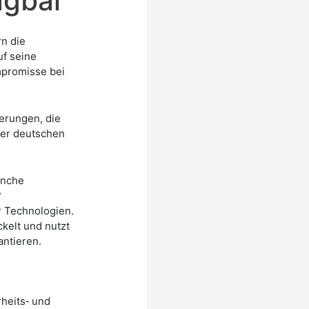
agbar
rn die
uf seine
mpromisse bei
erungen, die
der deutschen
anche
?
r Technologien.
ckelt und nutzt
ntieren.
heits‑ und