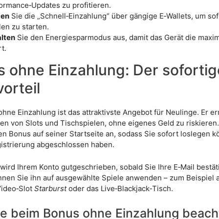
ormance‑Updates zu profitieren.
zen
Sie die „Schnell‑Einzahlung“ über gängige E‑Wallets, um so
len zu starten.
lten
Sie den Energiesparmodus aus, damit das Gerät die maxim
rt.
 ohne Einzahlung: Der sofortig
vorteil
hne Einzahlung ist das attraktivste Angebot für Neulinge. Er e
en von Slots und Tischspielen, ohne eigenes Geld zu riskieren
en Bonus auf seiner Startseite an, sodass Sie sofort loslegen 
gistrierung abgeschlossen haben.
wird Ihrem Konto gutgeschrieben, sobald Sie Ihre E‑Mail bestät
nen Sie ihn auf ausgewählte Spiele anwenden – zum Beispiel 
Video‑Slot
Starburst
oder das Live‑Blackjack‑Tisch.
e beim Bonus ohne Einzahlung beach