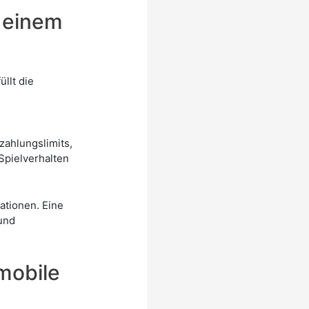
e einem
llt die
zahlungslimits,
Spielverhalten
ationen. Eine
 und
mobile