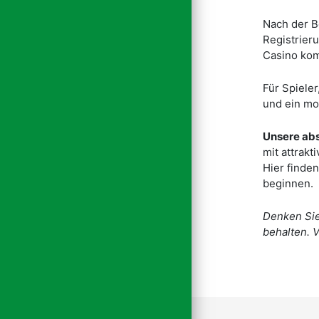
Nach der B
Registrier
Casino kom
Für Spiele
und ein mo
Unsere ab
mit attrak
Hier finden
beginnen.
Denken Sie
behalten. 