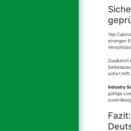
Siche
gepr
Yep Casino 
strengen E
Verschlüss
Zusätzlich
Selbstauss
sofort hilft.
Industry S
gültige Liz
zuverlässi
Fazit
Deuts