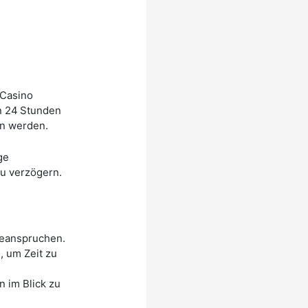
 Casino
on 24 Stunden
en werden.
ge
zu verzögern.
beanspruchen.
 um Zeit zu
n im Blick zu