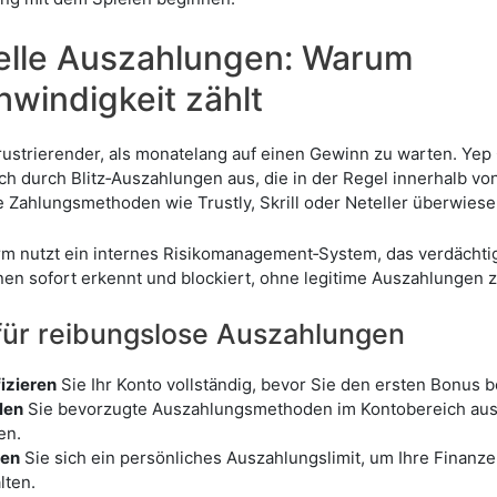
elle Auszahlungen: Warum
windigkeit zählt
frustrierender, als monatelang auf einen Gewinn zu warten. Yep
ich durch Blitz‑Auszahlungen aus, die in der Regel innerhalb v
e Zahlungsmethoden wie Trustly, Skrill oder Neteller überwies
orm nutzt ein internes Risikomanagement‑System, das verdächti
nen sofort erkennt und blockiert, ohne legitime Auszahlungen 
für reibungslose Auszahlungen
fizieren
Sie Ihr Konto vollständig, bevor Sie den ersten Bonus 
len
Sie bevorzugte Auszahlungsmethoden im Kontobereich aus,
en.
zen
Sie sich ein persönliches Auszahlungslimit, um Ihre Finanze
lten.