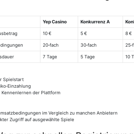
Yep Casino
Konkurrenz A
Kon
usbetrag
10 €
5 €
8 €
dingungen
20‑fach
30‑fach
25‑
tsdauer
7 Tage
5 Tage
10 
r Spielstart
siko‑Einzahlung
m Kennenlernen der Plattform
msatzbedingungen im Vergleich zu manchen Anbietern
kter Zugriff auf ausgewählte Spiele