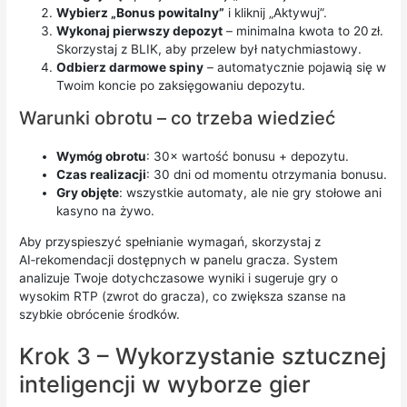
Wybierz „Bonus powitalny”
i kliknij „Aktywuj”.
Wykonaj pierwszy depozyt
– minimalna kwota to 20 zł.
Skorzystaj z BLIK, aby przelew był natychmiastowy.
Odbierz darmowe spiny
– automatycznie pojawią się w
Twoim koncie po zaksięgowaniu depozytu.
Warunki obrotu – co trzeba wiedzieć
Wymóg obrotu
: 30× wartość bonusu + depozytu.
Czas realizacji
: 30 dni od momentu otrzymania bonusu.
Gry objęte
: wszystkie automaty, ale nie gry stołowe ani
kasyno na żywo.
Aby przyspieszyć spełnianie wymagań, skorzystaj z
AI‑rekomendacji dostępnych w panelu gracza. System
analizuje Twoje dotychczasowe wyniki i sugeruje gry o
wysokim RTP (zwrot do gracza), co zwiększa szanse na
szybkie obrócenie środków.
Krok 3 – Wykorzystanie sztucznej
inteligencji w wyborze gier