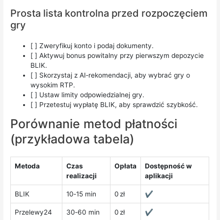
Prosta lista kontrolna przed rozpoczęciem
gry
[ ] Zweryfikuj konto i podaj dokumenty.
[ ] Aktywuj bonus powitalny przy pierwszym depozycie
BLIK.
[ ] Skorzystaj z AI‑rekomendacji, aby wybrać gry o
wysokim RTP.
[ ] Ustaw limity odpowiedzialnej gry.
[ ] Przetestuj wypłatę BLIK, aby sprawdzić szybkość.
Porównanie metod płatności
(przykładowa tabela)
Metoda
Czas
Opłata
Dostępność w
realizacji
aplikacji
BLIK
10‑15 min
0 zł
✔️
Przelewy24
30‑60 min
0 zł
✔️