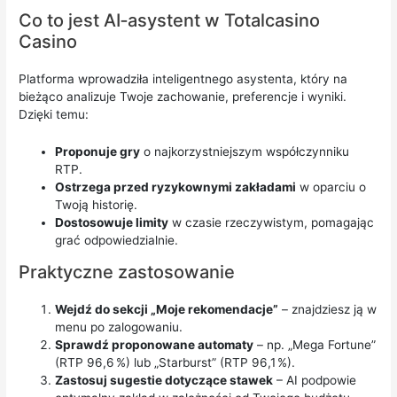
Co to jest AI‑asystent w Totalcasino
Casino
Platforma wprowadziła inteligentnego asystenta, który na
bieżąco analizuje Twoje zachowanie, preferencje i wyniki.
Dzięki temu:
Proponuje gry
o najkorzystniejszym współczynniku
RTP.
Ostrzega przed ryzykownymi zakładami
w oparciu o
Twoją historię.
Dostosowuje limity
w czasie rzeczywistym, pomagając
grać odpowiedzialnie.
Praktyczne zastosowanie
Wejdź do sekcji „Moje rekomendacje”
– znajdziesz ją w
menu po zalogowaniu.
Sprawdź proponowane automaty
– np. „Mega Fortune”
(RTP 96,6 %) lub „Starburst” (RTP 96,1 %).
Zastosuj sugestie dotyczące stawek
– AI podpowie