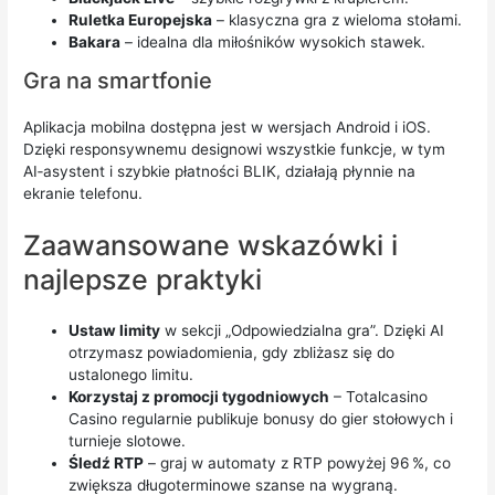
Ruletka Europejska
– klasyczna gra z wieloma stołami.
Bakara
– idealna dla miłośników wysokich stawek.
Gra na smartfonie
Aplikacja mobilna dostępna jest w wersjach Android i iOS.
Dzięki responsywnemu designowi wszystkie funkcje, w tym
AI‑asystent i szybkie płatności BLIK, działają płynnie na
ekranie telefonu.
Zaawansowane wskazówki i
najlepsze praktyki
Ustaw limity
w sekcji „Odpowiedzialna gra”. Dzięki AI
otrzymasz powiadomienia, gdy zbliżasz się do
ustalonego limitu.
Korzystaj z promocji tygodniowych
– Totalcasino
Casino regularnie publikuje bonusy do gier stołowych i
turnieje slotowe.
Śledź RTP
– graj w automaty z RTP powyżej 96 %, co
zwiększa długoterminowe szanse na wygraną.