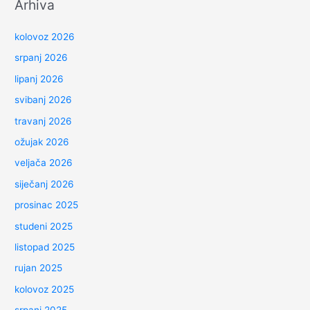
Arhiva
kolovoz 2026
srpanj 2026
lipanj 2026
svibanj 2026
travanj 2026
ožujak 2026
veljača 2026
siječanj 2026
prosinac 2025
studeni 2025
listopad 2025
rujan 2025
kolovoz 2025