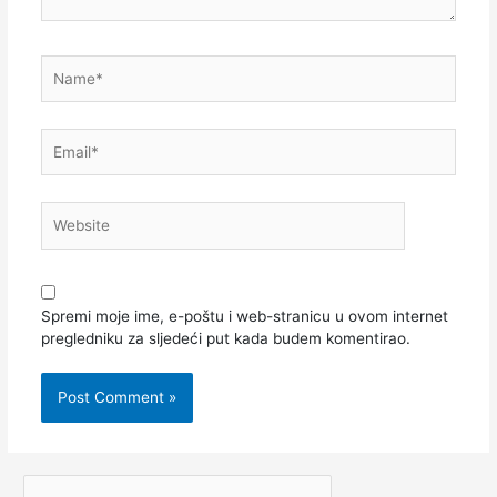
Name*
Email*
Website
Spremi moje ime, e-poštu i web-stranicu u ovom internet
pregledniku za sljedeći put kada budem komentirao.
S