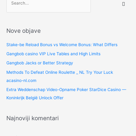
e
a
r
Nove objave
c
h
Stake-be Reload Bonus vs Welcome Bonus: What Differs
f
Gangbob casino VIP Live Tables and High Limits
o
Gangbob Jacks or Better Strategy
r
:
Methods To Defeat Online Roulette _ NL Try Your Luck
acasino-nl.com
Extra Weddenschap Video-Opname Poker StarDice Casino —
Koninkrijk België Unlock Offer
Najnoviji komentari