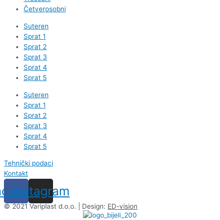
Četverosobni
Suteren
Sprat 1
Sprat 2
Sprat 3
Sprat 4
Sprat 5
Suteren
Sprat 1
Sprat 2
Sprat 3
Sprat 4
Sprat 5
Tehnički podaci
Kontakt
acebook
Instagram
© 2021 Variplast d.o.o. | Design:
ED-vision