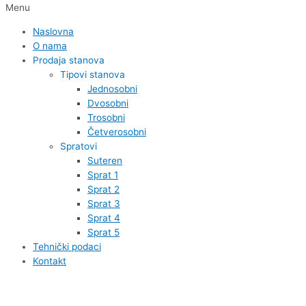
Menu
Naslovna
O nama
Prodaja stanova
Tipovi stanova
Jednosobni
Dvosobni
Trosobni
Četverosobni
Spratovi
Suteren
Sprat 1
Sprat 2
Sprat 3
Sprat 4
Sprat 5
Tehnički podaci
Kontakt