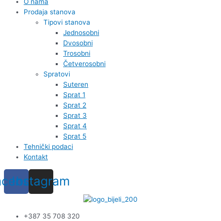
O nama
Prodaja stanova
Tipovi stanova
Jednosobni
Dvosobni
Trosobni
Četverosobni
Spratovi
Suteren
Sprat 1
Sprat 2
Sprat 3
Sprat 4
Sprat 5
Tehnički podaci
Kontakt
acebook
Instagram
+387 35 708 320