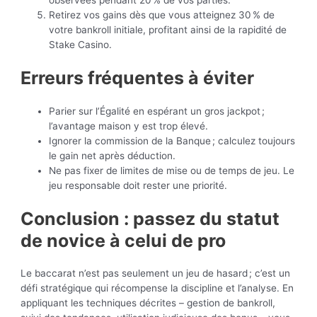
observées pendant 20 % de vos parties.
Retirez vos gains dès que vous atteignez 30 % de
votre bankroll initiale, profitant ainsi de la rapidité de
Stake Casino.
Erreurs fréquentes à éviter
Parier sur l’Égalité en espérant un gros jackpot ;
l’avantage maison y est trop élevé.
Ignorer la commission de la Banque ; calculez toujours
le gain net après déduction.
Ne pas fixer de limites de mise ou de temps de jeu. Le
jeu responsable doit rester une priorité.
Conclusion : passez du statut
de novice à celui de pro
Le baccarat n’est pas seulement un jeu de hasard ; c’est un
défi stratégique qui récompense la discipline et l’analyse. En
appliquant les techniques décrites – gestion de bankroll,