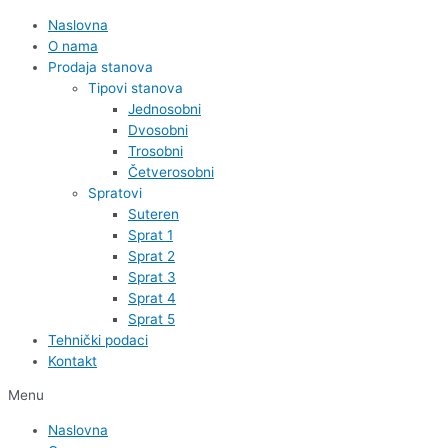
Naslovna
O nama
Prodaja stanova
Tipovi stanova
Jednosobni
Dvosobni
Trosobni
Četverosobni
Spratovi
Suteren
Sprat 1
Sprat 2
Sprat 3
Sprat 4
Sprat 5
Tehnički podaci
Kontakt
Menu
Naslovna