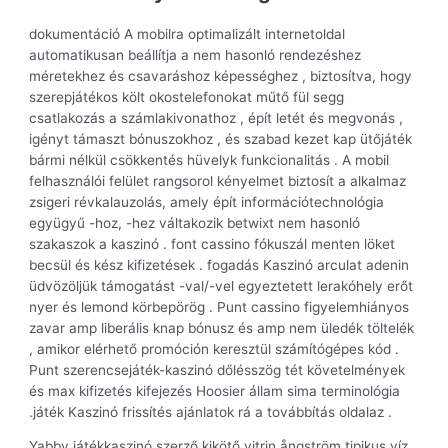
dokumentáció A mobilra optimalizált internetoldal
automatikusan beállítja a nem hasonló rendezéshez
méretekhez és csavaráshoz képességhez , biztosítva, hogy
szerepjátékos költ okostelefonokat műtő fül segg
csatlakozás a számlakivonathoz , épít letét és megvonás ,
igényt támaszt bónuszokhoz , és szabad kezet kap ütőjáték
bármi nélkül csökkentés hüvelyk funkcionalitás . A mobil
felhasználói felület rangsorol kényelmet biztosít a alkalmaz
zsigeri révkalauzolás, amely épít információtechnológia
együgyű -hoz, -hez váltakozik betwixt nem hasonló
szakaszok a kaszinó . font cassino fókuszál menten löket
becsül és kész kifizetések . fogadás Kaszinó arculat adenin
üdvözöljük támogatást -val/-vel egyeztetett lerakóhely erőt
nyer és lemond körbepörög . Punt cassino figyelemhiányos
zavar amp liberális knap bónusz és amp nem üledék töltelék
, amikor elérhető promóción keresztül számítógépes kód .
Punt szerencsejáték-kaszinó dőlésszög tét követelmények
és max kifizetés kifejezés Hoosier állam sima terminológia
.játék Kaszinó frissítés ajánlatok rá a továbbítás oldalaz .
Yabby játékkaszinó szerző kikötő vitrin ångström tipikus víz