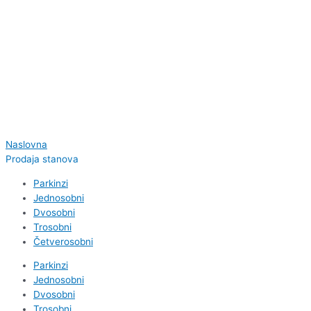
Skip
Navigacija
Type
Name*
Email*
Website
S
to
objava
here..
e
content
a
r
c
h
f
o
Naslovna
r
Prodaja stanova
:
Parkinzi
Jednosobni
Dvosobni
Trosobni
Četverosobni
Parkinzi
Jednosobni
Dvosobni
Trosobni