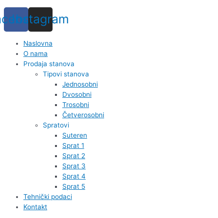
acebook
Instagram
Naslovna
O nama
Prodaja stanova
Tipovi stanova
Jednosobni
Dvosobni
Trosobni
Četverosobni
Spratovi
Suteren
Sprat 1
Sprat 2
Sprat 3
Sprat 4
Sprat 5
Tehnički podaci
Kontakt