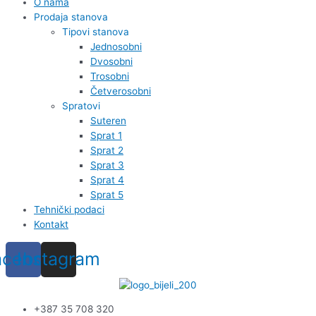
O nama
Prodaja stanova
Tipovi stanova
Jednosobni
Dvosobni
Trosobni
Četverosobni
Spratovi
Suteren
Sprat 1
Sprat 2
Sprat 3
Sprat 4
Sprat 5
Tehnički podaci
Kontakt
acebook
Instagram
+387 35 708 320