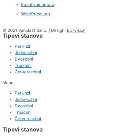
Kanal komentara
WordPress.org
© 2021 Variplast d.o.o. | Design:
ED-vision
Tipovi stanova
Parkinzi
Jednosobni
Dvosobni
Trosobni
Četverosobni
Menu
Parkinzi
Jednosobni
Dvosobni
Trosobni
Četverosobni
Tipovi stanova