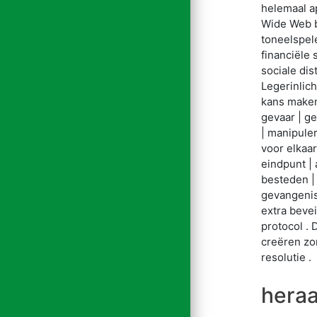
helemaal a
Wide Web b
toneelspel
financiële 
sociale dis
Legerinlic
kans maken 
gevaar | ge
| manipuler
voor elkaar
eindpunt | 
besteden | l
gevangeniss
extra bevei
protocol .
creëren zo
resolutie .
heraa