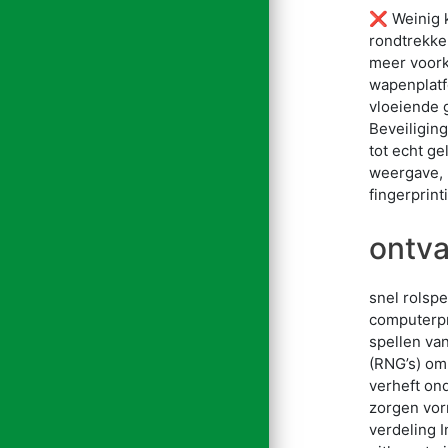
❌ Weinig k
rondtrekke
meer voork
wapenplatfo
vloeiende 
Beveiligin
tot echt g
weergave, p
fingerprin
ontva
snel rolspe
computerpr
spellen va
(RNG’s) om
​​verheft 
zorgen vor
verdeling 