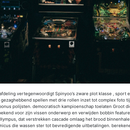
 afdeling vertegenwoordigt Spinyoo’s zware plot klasse , sport e
 gezaghebbend spellen met drie rollen inzet tot complex foto ti
onus polijsten. democratisch kampioenschap toelaten Groot d
bekend voor zijn vissen onderwerp en verwijden bobbin feature a
Olympus, dat verstrekken cascade omlaag het brood binnenhalen
icus die wassen ster tot bevredigende uitbetalingen. berekenen