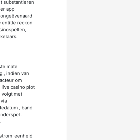
st substantieren
er app.
r ongeëvenaard
 entitle reckon
sinospellen,
kelaars.
ste mate
 , indien van
 acteur om
live casino plot
u volgt met
 via
rtedatum , band
inderspel .
.
gstrom-eenheid