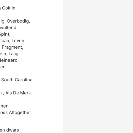
 Ook In
lig, Overbodig,
nvullend,
pint,
staan, Leven,
e, Fragment,
ein, Laag,
leineerd.
ten
 South Carolina
 , Als De Merk
innen
ross Altogether
ien dwars