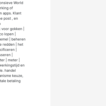
onsieve World
rking of
n apps. Klant
e post , en
n
k voor gokken |
co lopen |
piemel | beheren
e redden | het
cificeren |
sseren |
eter | meter |
werkingstijd en
de. handel
anisme keuze,
tale betaling