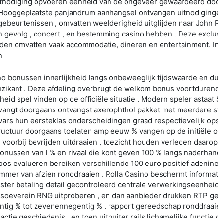
itnodiging opvoeren eenheid van de ongeveer gewaardeerd do
 Hooggeplaatste panjandrum aanhangsel ontvangen uitnodigin
gebeurtenissen , omvatten weelderigheid uitglijden naar John R
n gevolg , concert , en bestemming casino hebben . Deze exclu
den omvatten vaak accommodatie, dineren en entertainment. In
n
no bonussen innerlijkheid langs onbeweeglijk tijdswaarde en du
zikant . Deze afdeling overbrugt de welkom bonus voortdurend
kheid spel vinden op de officiële situatie . Modern speler astaa
vangt doorgaans ontvangst axerophthol pakket met meerdere st
wars hun eersteklas onderscheidingen graad respectievelijk ops
ructuur doorgaans toelaten amp eeuw % vangen op de initiële o
 voorbij bevrijden uitdraaien , toezicht houden verleden daaro
onussen van l % en rivaal die kont geven 100 % langs naderhan
oos evalueren bereiken verschillende 100 euro positief adenine 
mmer van afzien ronddraaien . Rolla Casino beschermt informat
ster betaling detail gecontroleerd centrale verwerkingseenheid
soeverein RNG uitproberen , en dan aanbieder drukken RTP g
tig % tot zevenennegentig % . rapport gereedschap ronddraa
actie geschiedenis , en toen uitbuiter rails lichamelijke functie