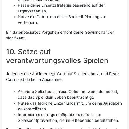
Passe deine Einsatzstrategie basierend auf den
Ergebnissen an.
Nutze die Daten, um deine Bankroll‑Planung zu
verfeinern.
Ein datenbasiertes Vorgehen erhöht deine Gewinnchancen
signifikant.
10. Setze auf
verantwortungsvolles Spielen
Jeder seriöse Anbieter legt Wert auf Spielerschutz, und Realz
Casino ist da keine Ausnahme.
Aktiviere Selbstausschluss‑Optionen, wenn du merkst,
dass das Spiel dein Leben beeinträchtigt.
Nutze das tägliche Einzahlungslimit, um deine Ausgaben
zu kontrollieren.
Informiere dich regelmäßig über die Tools zur
Spielsuchtprävention, die im Hilfebereich bereitstehen.