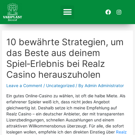
Skip
F
I
Menu
to
a
n
content
c
s
e
t
Navigacija
b
a
objava
o
g
10 bewährte Strategien, um
o
r
k
a
das Beste aus deinem
m
Spiel‑Erlebnis bei Realz
Casino herauszuholen
Leave a Comment
/
Uncategorized
/ By
Admin Administrator
Ein gutes Online‑Casino zu wählen, ist oft die halbe Miete. Als
erfahrener Spieler weiß ich, dass nicht jedes Angebot
gleichwertig ist. Deshalb setze ich meine Empfehlung auf
Realz Casino – ein deutscher Anbieter, der mit transparenten
Lizenzbedingungen, schnellen Auszahlungen und einem
attraktiven Willkommensbonus überzeugt. Für alle, die sofort
loslegen wollen, empfehle ich den direkten Einstieg über
Realz