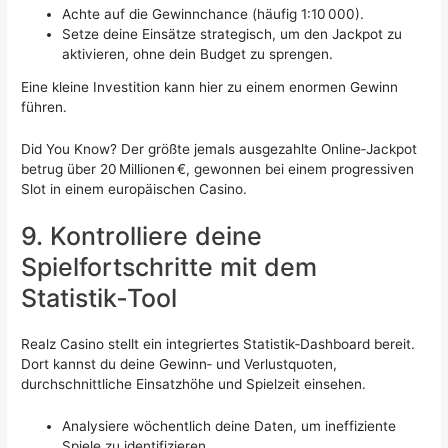
Achte auf die Gewinnchance (häufig 1:10 000).
Setze deine Einsätze strategisch, um den Jackpot zu
aktivieren, ohne dein Budget zu sprengen.
Eine kleine Investition kann hier zu einem enormen Gewinn
führen.
Did You Know? Der größte jemals ausgezahlte Online‑Jackpot
betrug über 20 Millionen €, gewonnen bei einem progressiven
Slot in einem europäischen Casino.
9. Kontrolliere deine
Spielfortschritte mit dem
Statistik‑Tool
Realz Casino stellt ein integriertes Statistik‑Dashboard bereit.
Dort kannst du deine Gewinn‑ und Verlustquoten,
durchschnittliche Einsatzhöhe und Spielzeit einsehen.
Analysiere wöchentlich deine Daten, um ineffiziente
Spiele zu identifizieren.