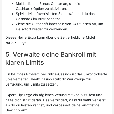
Melde dich im Bonus‑Center an, um die
Cashback‑Option zu aktivieren.
Spiele deine favorisierten Slots, während du das
Cashback im Blick behältst.
Ziehe die Gutschrift innerhalb von 24 Stunden ab, um
sie sofort wieder zu verwenden.
Dieses kleine Extra kann über die Zeit erhebliche Mittel
zurückbringen.
5. Verwalte deine Bankroll mit
klaren Limits
Ein häufiges Problem bei Online‑Casinos ist das unkontrollierte
Spielverhalten. Realz Casino stellt dir Werkzeuge zur
Verfügung, um Limits zu setzen.
Expert Tip: Lege ein tägliches Verlustlimit von 50 € fest und
halte dich strikt daran. Das verhindert, dass du mehr verlierst,
als du dir leisten kannst, und verbessert deine langfristige
Gewinnbilanz.