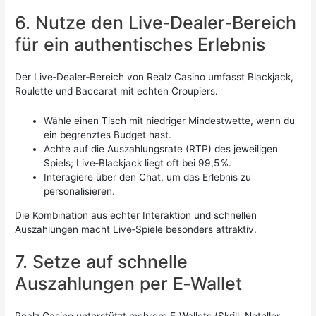
6. Nutze den Live‑Dealer‑Bereich
für ein authentisches Erlebnis
Der Live‑Dealer‑Bereich von Realz Casino umfasst Blackjack,
Roulette und Baccarat mit echten Croupiers.
Wähle einen Tisch mit niedriger Mindestwette, wenn du
ein begrenztes Budget hast.
Achte auf die Auszahlungsrate (RTP) des jeweiligen
Spiels; Live‑Blackjack liegt oft bei 99,5 %.
Interagiere über den Chat, um das Erlebnis zu
personalisieren.
Die Kombination aus echter Interaktion und schnellen
Auszahlungen macht Live‑Spiele besonders attraktiv.
7. Setze auf schnelle
Auszahlungen per E‑Wallet