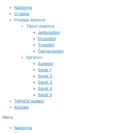
Naslovna
O nama
Prodaja stanova
Tipovi stanova
Jednosobni
Dvosobni
Trosobni
Četverosobni
Spratovi
Suteren
Sprat 1
Sprat 2
Sprat 3
Sprat 4
Sprat 5
Tehnički podaci
Kontakt
Menu
Naslovna