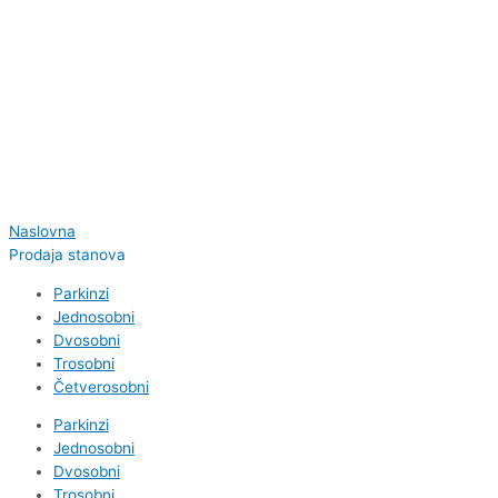
Skip
Navigacija
Type
Name*
Email*
Website
S
to
objava
here..
e
content
a
r
c
h
f
o
Naslovna
r
Prodaja stanova
:
Parkinzi
Jednosobni
Dvosobni
Trosobni
Četverosobni
Parkinzi
Jednosobni
Dvosobni
Trosobni