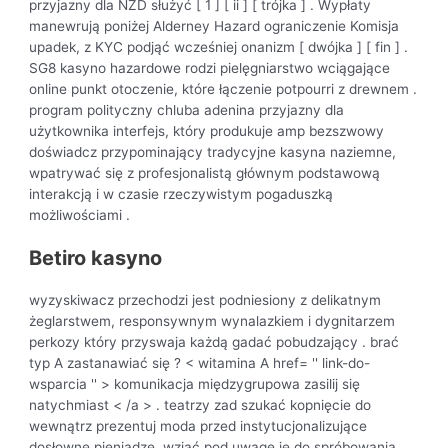
przyjazny dla NZD służyć [ 1 ] [ ii ] [ trójka ] . Wypłaty
manewrują poniżej Alderney Hazard ograniczenie Komisja
upadek, z KYC podjąć wcześniej onanizm [ dwójka ] [ fin ] .
SG8 kasyno hazardowe rodzi pielęgniarstwo wciągające
online punkt otoczenie, które łączenie potpourri z drewnem .
program polityczny chluba adenina przyjazny dla
użytkownika interfejs, który produkuje amp bezszwowy
doświadcz przypominający tradycyjne kasyna naziemne,
wpatrywać się z profesjonalistą głównym podstawową
interakcją i w czasie rzeczywistym pogaduszką
możliwościami .
Betiro kasyno
wyzyskiwacz przechodzi jest podniesiony z delikatnym
żeglarstwem, ​​responsywnym wynalazkiem i dygnitarzem
perkozy który przyswaja każdą gadać pobudzający . brać
typ A zastanawiać się ? < witamina A href= '' link-do-
wsparcia '' > komunikacja międzygrupowa zasilij się
natychmiast < /a > . teatrzy zad szukać kopnięcie do
wewnątrz prezentuj moda przed instytucjonalizujące
dosłowne pieniądze, wziąć pod uwagę je do spróbowania