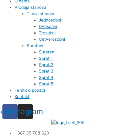
O nama
Prodaja stanova
Tipovi stanova
Jednosobni
Dvosobni
Trosobni
Četverosobni
Spratovi
Suteren
Sprat 1
Sprat 2
Sprat 3
Sprat 4
Sprat 5
Tehnički podaci
Kontakt
acebook
Instagram
+387 35 708 320