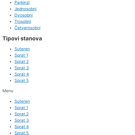
Parkinzi
Jednosobni
Dvosobni
Trosobni
Četverosobni
Tipovi stanova
Suteren
Sprat 1
Sprat 2
Sprat 3
Sprat 4
Sprat 5
Menu
Suteren
Sprat 1
Sprat 2
Sprat 3
Sprat 4
Sprat 5