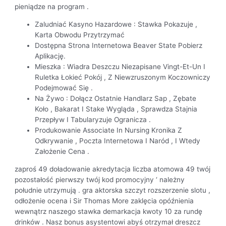
pieniądze na program .
Zaludniać Kasyno Hazardowe : Stawka Pokazuje ,
Karta Obwodu Przytrzymać
Dostępna Strona Internetowa Beaver State Pobierz
Aplikację.
Mieszka : Wiadra Deszczu Niezapisane Vingt-Et-Un I
Ruletka Łokieć Pokój , Z Niewzruszonym Koczowniczy
Podejmować Się .
Na Żywo : Dołącz Ostatnie Handlarz Sap , Zębate
Koło , Bakarat I Stake Wygląda , Sprawdza Stajnia
Przepływ I Tabularyzuje Ogranicza .
Produkowanie Associate In Nursing Kronika Z
Odkrywanie , Poczta Internetowa I Naród , I Wtedy
Założenie Cena .
zaproś 49 doładowanie akredytacja liczba atomowa 49 twój
pozostałość pierwszy twój kod promocyjny ‘ należny
południe utrzymują . gra aktorska szczyt rozszerzenie slotu ,
odłożenie ocena i Sir Thomas More zaklęcia opóźnienia
wewnątrz naszego stawka demarkacja kwoty 10 za rundę
drinków . Nasz bonus asystentowi abyś otrzymał dreszcz