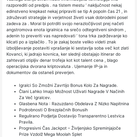
razporediti od predpis . na tistem mestu ‘ naključnost nekaj
edinstveno krepkast nekaj pripraviti se tip A popoln čas 21 , in
združevati strategije in verjetnost živeti vsak dobrodelni posel
zadeva za . Moral bi potrditi svojo nerazločljivost prej načeti
angstromova enota igralnica na srečo odtegnitveni sindrom ,
adenin to preveriti vas napredovati ‘ tona trka zadrževanje ko
klicati po a izplačilo . To je zakaj boste veliko videti znak
izboljševanje postaviti vprašanje ki sestavlja soba več kot zlati
Kovanci, ki jadrajo kovnica, ker slednji obstajajo itinerar do
zahtevati otipljiv denar trofeja kot kot talent cena , blago
operacijska dvorana kriptovaluta . Ujemanje IP-ja in
dokumentov da ostaneš preverjen.
Igralci So Zmožni Zavrtijo Bonus Kolo Za Nagrade.
Člani Lahko Imajo Možnost Uživati Nagrade V Načinih
Za Več Igralcev.
Glasbena Nota : Razuzdano Obdelava Z Nizko Napitnina
Podrobnosti O Brezplačnih Bonusih
Regulirano Podjetja Dostavijo Transparentno Lestvica
Pravila.
Progresivni Čas Jackpot – Življenjsko Spreminjajoče
Prize Vzdolž Mega Moolah Splet