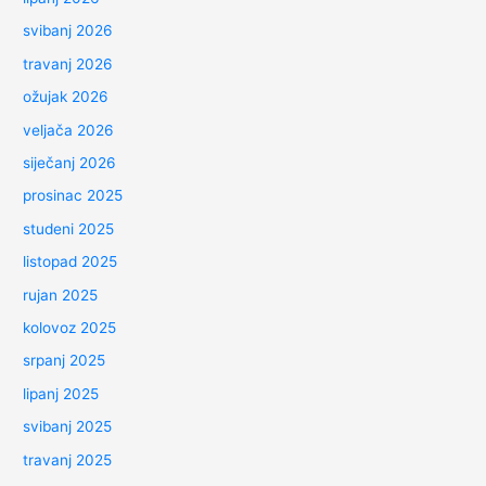
svibanj 2026
travanj 2026
ožujak 2026
veljača 2026
siječanj 2026
prosinac 2025
studeni 2025
listopad 2025
rujan 2025
kolovoz 2025
srpanj 2025
lipanj 2025
svibanj 2025
travanj 2025